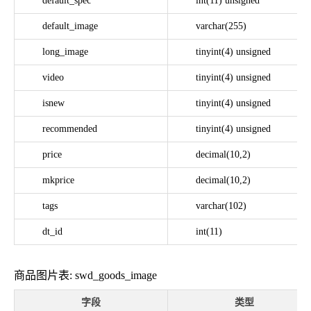
default_spec
int(11) unsigned
default_image
varchar(255)
long_image
tinyint(4) unsigned
video
tinyint(4) unsigned
isnew
tinyint(4) unsigned
recommended
tinyint(4) unsigned
price
decimal(10,2)
mkprice
decimal(10,2)
tags
varchar(102)
dt_id
int(11)
商品图片表: swd_goods_image
字段
类型