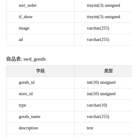
sort_order
tinyint(3) unsigned
if_show
tinyint(3) unsigned
image
varchar(255)
ad
varchar(255)
商品表: swd_goods
字段
类型
goods_id
int(10) unsigned
store_id
int(10) unsigned
type
varchar(10)
goods_name
varchar(255)
description
text