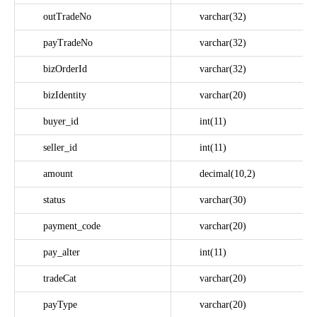
outTradeNo
varchar(32)
payTradeNo
varchar(32)
bizOrderId
varchar(32)
bizIdentity
varchar(20)
buyer_id
int(11)
seller_id
int(11)
amount
decimal(10,2)
status
varchar(30)
payment_code
varchar(20)
pay_alter
int(11)
tradeCat
varchar(20)
payType
varchar(20)