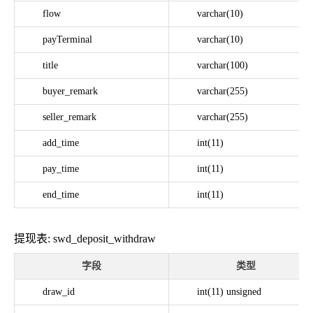
flow
varchar(10)
payTerminal
varchar(10)
title
varchar(100)
buyer_remark
varchar(255)
seller_remark
varchar(255)
add_time
int(11)
pay_time
int(11)
end_time
int(11)
提现表: swd_deposit_withdraw
字段
类型
draw_id
int(11) unsigned