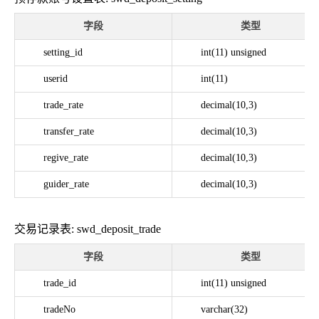
字段
类型
setting_id
int(11) unsigned
userid
int(11)
trade_rate
decimal(10,3)
transfer_rate
decimal(10,3)
regive_rate
decimal(10,3)
guider_rate
decimal(10,3)
交易记录表: swd_deposit_trade
字段
类型
trade_id
int(11) unsigned
tradeNo
varchar(32)