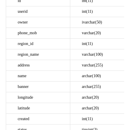
id
int(11)
userid
int(11)
owner
ivarchar(50)
phone_mob
varchar(20)
region_id
int(11)
region_name
varchar(100)
address
varchar(255)
name
archar(100)
banner
archar(255)
longitude
archar(20)
latitude
archar(20)
created
int(11)
status
tinyint(3)