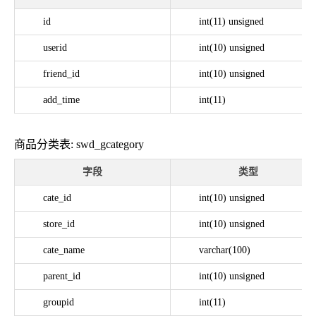
id
int(11) unsigned
userid
int(10) unsigned
friend_id
int(10) unsigned
add_time
int(11)
商品分类表: swd_gcategory
字段
类型
cate_id
int(10) unsigned
store_id
int(10) unsigned
cate_name
varchar(100)
parent_id
int(10) unsigned
groupid
int(11)