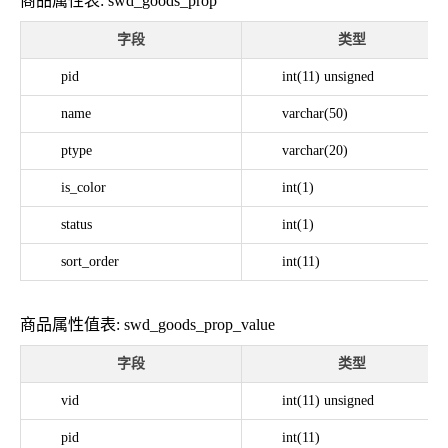
商品属性表: swd_goods_prop
字段
类型
pid
int(11) unsigned
name
varchar(50)
ptype
varchar(20)
is_color
int(1)
status
int(1)
sort_order
int(11)
商品属性值表: swd_goods_prop_value
字段
类型
vid
int(11) unsigned
pid
int(11)