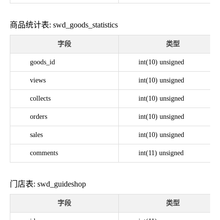
商品统计表: swd_goods_statistics
字段
类型
goods_id
int(10) unsigned
views
int(10) unsigned
collects
int(10) unsigned
orders
int(10) unsigned
sales
int(10) unsigned
comments
int(11) unsigned
门店表: swd_guideshop
字段
类型