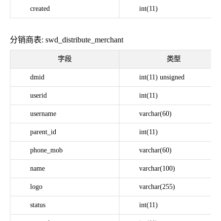
created
int(11)
分销商表: swd_distribute_merchant
字段
类型
dmid
int(11) unsigned
userid
int(11)
username
varchar(60)
parent_id
int(11)
phone_mob
varchar(60)
name
varchar(100)
logo
varchar(255)
status
int(11)