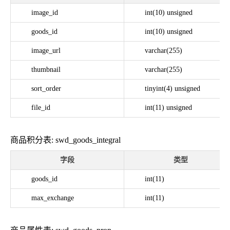
image_id
int(10) unsigned
goods_id
int(10) unsigned
image_url
varchar(255)
thumbnail
varchar(255)
sort_order
tinyint(4) unsigned
file_id
int(11) unsigned
商品积分表: swd_goods_integral
字段
类型
goods_id
int(11)
max_exchange
int(11)