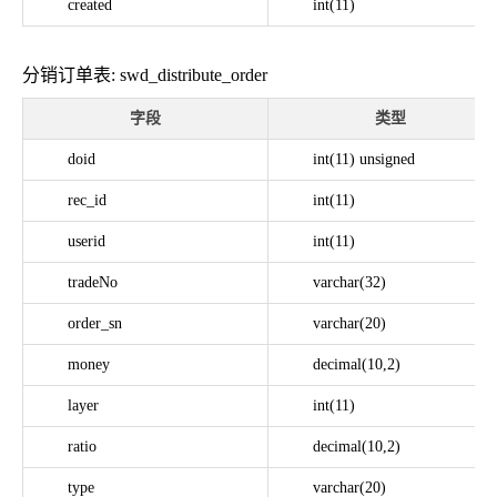
created
int(11)
分销订单表: swd_distribute_order
字段
类型
doid
int(11) unsigned
rec_id
int(11)
userid
int(11)
tradeNo
varchar(32)
order_sn
varchar(20)
money
decimal(10,2)
layer
int(11)
ratio
decimal(10,2)
type
varchar(20)