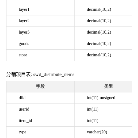
layer1
decimal(10,2)
layer2
decimal(10,2)
layer3
decimal(10,2)
goods
decimal(10,2)
store
decimal(10,2)
分销项目表: swd_distribute_items
字段
类型
diid
int(11) unsigned
userid
int(11)
item_id
int(11)
type
varchar(20)