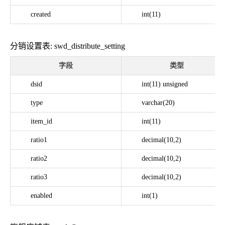
created
int(11)
分销设置表: swd_distribute_setting
字段
类型
dsid
int(11) unsigned
type
varchar(20)
item_id
int(11)
ratio1
decimal(10,2)
ratio2
decimal(10,2)
ratio3
decimal(10,2)
enabled
int(1)