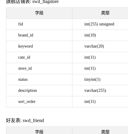
旗舰店铺表: swd_flagstore
字段
类型
fid
int(255) unsigned
brand_id
int(10)
keyword
varchar(20)
cate_id
int(11)
store_id
int(11)
status
tinyint(1)
description
varchar(255)
sort_order
int(11)
好友表: swd_friend
字段
类型