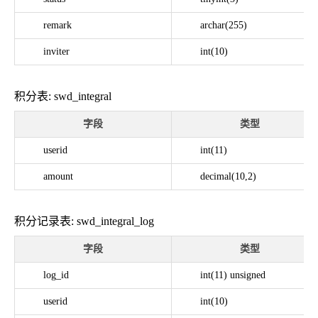
remark
archar(255)
inviter
int(10)
积分表: swd_integral
字段
类型
userid
int(11)
amount
decimal(10,2)
积分记录表: swd_integral_log
字段
类型
log_id
int(11) unsigned
userid
int(10)