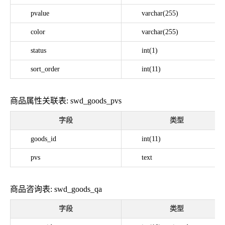
pvalue
varchar(255)
color
varchar(255)
status
int(1)
sort_order
int(11)
商品属性关联表: swd_goods_pvs
字段
类型
goods_id
int(11)
pvs
text
商品咨询表: swd_goods_qa
字段
类型