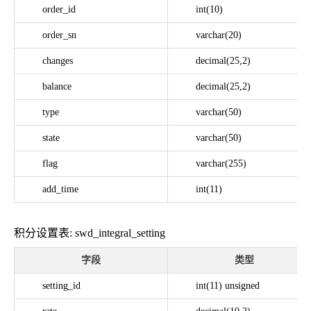
order_id
int(10)
order_sn
varchar(20)
changes
decimal(25,2)
balance
decimal(25,2)
type
varchar(50)
state
varchar(50)
flag
varchar(255)
add_time
int(11)
积分设置表: swd_integral_setting
字段
类型
setting_id
int(11) unsigned