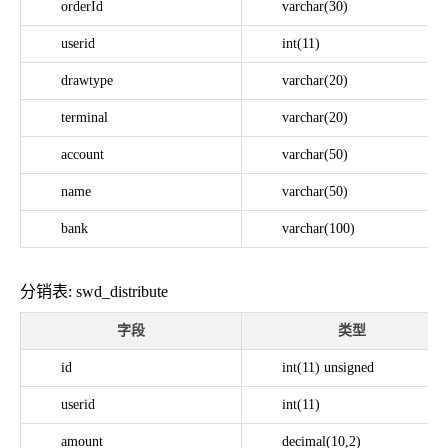
orderId
varchar(30)
userid
int(11)
drawtype
varchar(20)
terminal
varchar(20)
account
varchar(50)
name
varchar(50)
bank
varchar(100)
分销表: swd_distribute
字段
类型
id
int(11) unsigned
userid
int(11)
amount
decimal(10,2)