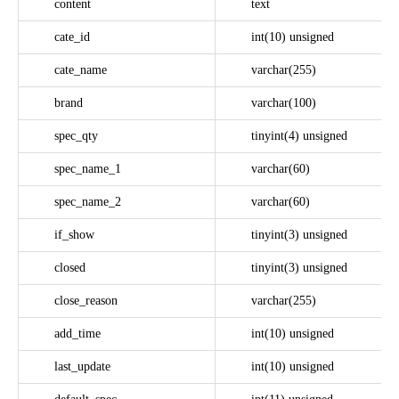
content
text
cate_id
int(10) unsigned
cate_name
varchar(255)
brand
varchar(100)
spec_qty
tinyint(4) unsigned
spec_name_1
varchar(60)
spec_name_2
varchar(60)
if_show
tinyint(3) unsigned
closed
tinyint(3) unsigned
close_reason
varchar(255)
add_time
int(10) unsigned
last_update
int(10) unsigned