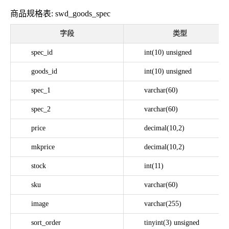
商品规格表: swd_goods_spec
字段
类型
spec_id
int(10) unsigned
goods_id
int(10) unsigned
spec_1
varchar(60)
spec_2
varchar(60)
price
decimal(10,2)
mkprice
decimal(10,2)
stock
int(11)
sku
varchar(60)
image
varchar(255)
sort_order
tinyint(3) unsigned