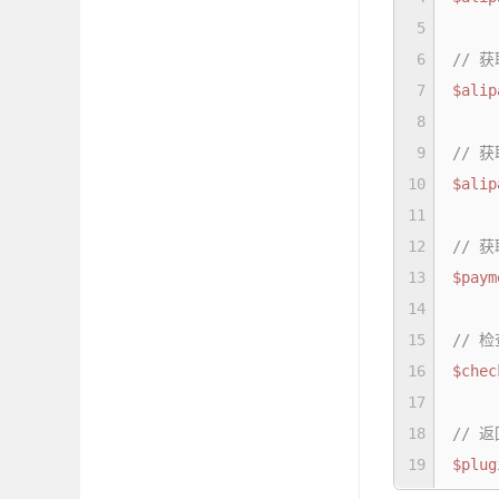
5
6
// 
7
$alip
8
9
// 
10
$alip
11
12
// 
13
$paym
14
15
// 
16
$chec
17
18
// 
19
$plug