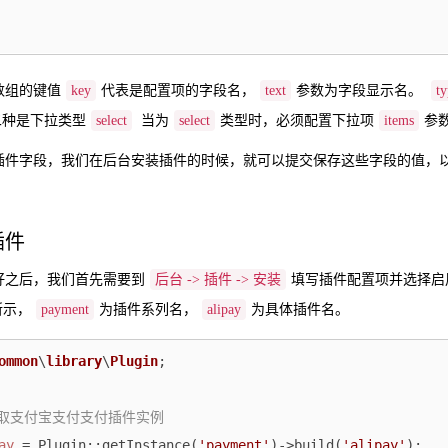
数组的键值
key
代表是配置项的字段名，
text
参数为字段显示名。
ty
二种是下拉类型
select
当为
select
类型时，必须配置下拉项
items
参
插件字段，我们在后台安装插件的时候，就可以提交保存这些字段的值，
插件
好之后，我们首先需要到
后台 -> 插件 -> 安装
填写插件配置项并选择启
所示，
payment
为插件系列名，
alipay
为具体插件名。
ommon
\
library
\
Plugin
;

获取支付宝支付支付插件实例
ay
 = Plugin::getInstance(
'payment'
)->build(
'alipay'
);
