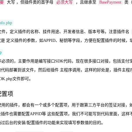
要
大写 ，但插件类的首字母
必须大写
，且继承至
BasePayment
类
info.php
文件，定义插件的名称、挂件用途、开发者信息、版本号等。注意插件名
是 定义插件的参数，如APPID、秘钥等字段，方便在配置插件的时候，
p
非必须的，主要作用是编写接口SDK代码，现在很多接口对接，包括支付
的代码部署到该文件，然后给插件 主程序调用，这样的好处是，插件主程
K.php文件即可。
配置项
使用的插件，都会有一个或多个配置项，用于跟第三方平台的签证对接，如
插件也需要配置APPID等 这些配置项，我们不可能写到代码里面，这
通过后台的安装/配置插件的功能来实现填写参数值的目的。