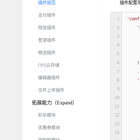
插件规范
插件配置
支付插件
1
'conf
2
'
短信插件
3
登录插件
4
物流插件
5
6
    )
OSS云存储
7
    .
编辑器插件
8
'
9
文件上传插件
10
拓展能力（Expand）
11
12
秒杀模块
13
优惠券模块
14
     