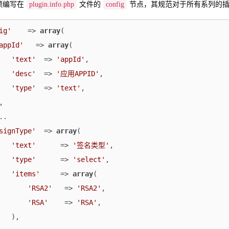
项编写在
plugin.info.php
文件的
config
节点，其规范对于所有系列的
ig'
    => 
array
(

appId'
   => 
array
(

'text'
  => 
'appId'
,

'desc'
  => 
'应用APPID'
,

'type'
  => 
'text'
,

,  

..

signType'
  => 
array
(   

'text'
      => 
'签名类型'
,

'type'
      => 
'select'
,

'items'
     => 
array
(

'RSA2'
   => 
'RSA2'
,

'RSA'
    => 
'RSA'
,

   ),
