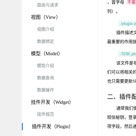
，首字母
不需
路由与请求
列）。
视图（View）
./plugin.
视图介绍
插件描述
数据绑定
最重要的作用就
模型（Model）
./SDK.ph
该文件是
模型介绍
们可以将相关
数据查询
也只需要更新SD
数据操作
二、插件
挂件开发（Widget）
通常我们
挂件规范
短信秘钥，登录
插件开发（Plugin）
项字段，然后