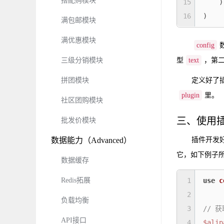
搭配购模块
15
    )

16
)
满包邮模块
满优惠模块
config
型
text
，第
三级分销模块
定义好了
拼团模块
plugin
里。
社区团购模块
三、使用
批发价模块
插件开发
数据能力（Advanced）
它，如下例子
数据缓存
Redis拓展
1
use
c
2
负载均衡
3
// 
API接口
4
$alip