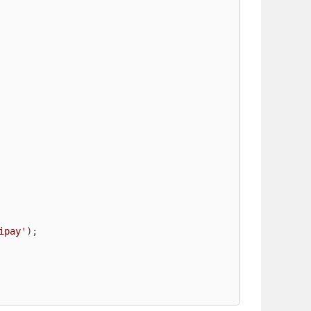
ipay'
);
