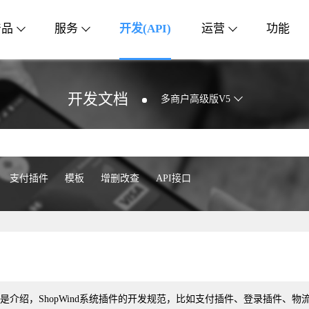
产品
服务
开发(API)
运营
功能
开发文档
多商户高级版V5
支付插件
模板
增删改查
API接口
是介绍，ShopWind系统插件的开发规范，比如支付插件、登录插件、物