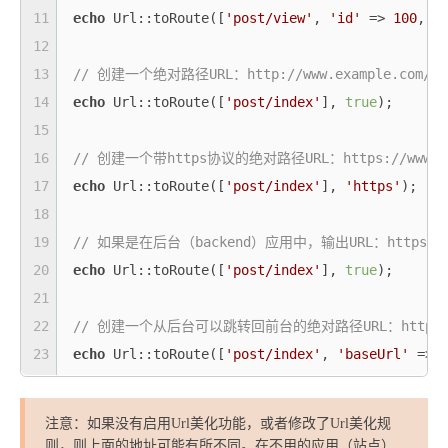
11
echo
 Url::toRoute([
'post/view'
, 
'id'
 => 
100
, 
'
12
13
// 创建一个绝对路径URL：http://www.example.com/pos
14
echo
 Url::toRoute([
'post/index'
], 
true
);

15
16
// 创建一个带https协议的绝对路径URL：https://www.exam
17
echo
 Url::toRoute([
'post/index'
], 
'https'
);

18
19
// 如果是在后台（backend）应用中，输出URL：https://admi
20
echo
 Url::toRoute([
'post/index'
], 
true
);

21
22
// 创建一个从后台可以跳转回前台的绝对路径URL：https://www.
23
echo
 Url::toRoute([
'post/index'
, 
'baseUrl'
 => 
注意：如果没有启用Url美化功能，或者修改了Url美化规
则，则上面的地址可能有所不同。在不用的应用（站点）