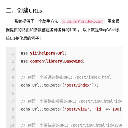
二、创建URLs
系统提供了一个助手方法
yii\helpers\Url::toRoute()
用来根
据提供的路由和参数创建各种各样的URL。 以下就是ShopWind系
统Url美化后的例子：
1
use
yii
\
helpers
\
Url
2
use
common
\
library
\
Basewind
;

3
4
// 创建一个普通的路由URL：/post/index.html
5
echo
 Url::toRoute([
'post/index'
]);

6
7
// 创建一个带路由参数的URL：/post/view.html?id=10
8
echo
 Url::toRoute([
'post/view'
, 
'id'
 => 
100
]);

9
10
// 创建一个带锚定的URL：/post/view.html?id=100#co