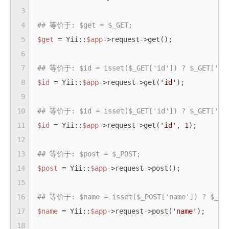
3
4
## 等价于: $get = $_GET;
5
$get
 = Yii::
$app
->request->get(); 

6
7
## 等价于: $id = isset($_GET['id']) ? $_GET['id
8
$id
 = Yii::
$app
->request->get(
'id'
);   

9
10
## 等价于: $id = isset($_GET['id']) ? $_GET['id
11
$id
 = Yii::
$app
->request->get(
'id'
, 
1
);   

12
13
## 等价于: $post = $_POST;
14
$post
 = Yii::
$app
->request->post(); 

15
16
## 等价于: $name = isset($_POST['name']) ? $_POS
17
$name
 = Yii::
$app
->request->post(
'name'
);   

18