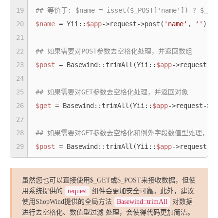
19
## 等价于: $name = isset($_POST['name']) ? $_POS
20
$name
 = Yii::
$app
->request->post(
'name'
, 
''
);  
21
22
## 如果需要对POST参数去空格化处理，并返回数组
23
$post
 = Basewind::trimAll(Yii::
$app
->request->p
24
25
## 如果需要对GET参数去空格化处理，并返回对象
26
$get
 = Basewind::trimAll(Yii::
$app
->request->g
27
28
## 如果需要对GET参数去空格化和例外字段数值型处理，并
29
$post
 = Basewind::trimAll(Yii::
$app
->request->
虽然您也可以直接使用$_GET或$_POST来接收数据，但使
用系统提供的
request
组件会更加安全可靠。此外，建议
使用ShopWind提供的全局方法
Basewind::trimAll
对数据
进行去空格化、数值型过滤 处理，会使得代码更加简洁。