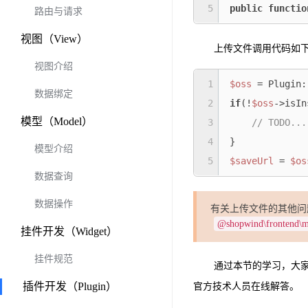
5
public
functio
路由与请求
视图（View）
上传文件调用代码如
视图介绍
1
$oss
 = Plugin:
数据绑定
2
if
(!
$oss
->isIn
模型（Model）
3
// TODO...
4
模型介绍
5
$saveUrl
 = 
$os
数据查询
数据操作
有关上传文件的其他问题
@shopwind\frontend\
挂件开发（Widget）
挂件规范
通过本节的学习，大
插件开发（Plugin）
官方技术人员在线解答。