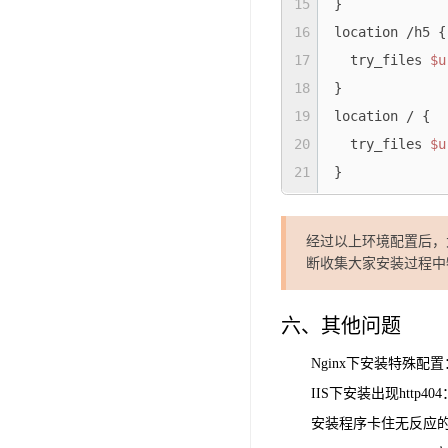
15
}

16
location /h5 {

17
  try_files 
$u
18
}

19
location / {

20
  try_files 
$u
21
}
经过以上环境配置后，
断收集大家安装过程中
六、其他问题
Nginx下安装特殊配
IIS下安装出现http40
安装程序卡住无反应