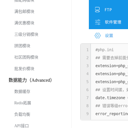
搭配购模块
满包邮模块
满优惠模块
三级分销模块
拼团模块
1
#php.ini
社区团购模块
2
## 需要去掉前面
3

extension=php_
批发价模块
4
extension=php_
数据能力（Advanced）
5
6
## 设置时间搓，
数据缓存
7
Redis拓展
8
## 错误等级erro
9

error_reporti
负载均衡
API接口