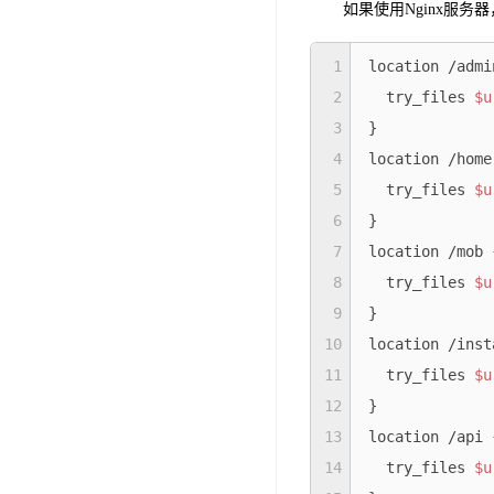
如果使用Nginx服
1
location /admin
2
  try_files 
$u
3
}

4
location /home 
5
  try_files 
$u
6
}

7
location /mob {
8
  try_files 
$u
9
}

10
location /inst
11
  try_files 
$u
12
}

13
location /api {
14
  try_files 
$u